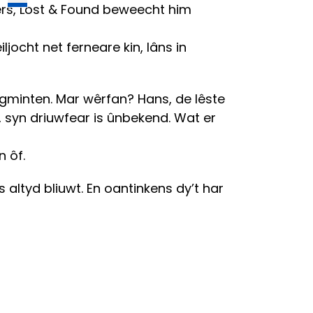
vers, Lost & Found beweecht him
iljocht net ferneare kin, lâns in
ragminten. Mar wêrfan? Hans, de lêste
, syn driuwfear is ûnbekend. Wat er
n ôf.
altyd bliuwt. En oantinkens dy’t har