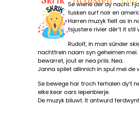
Skip
Se wiene dêr dy nacht. F
to
tusken surf noir en americ
content
Harren muzyk fielt as in na
tsjustere rivier dêr’t it s
Rudolf, in man sûnder skie
nachttrein naam syn geheimen mei. No
bewarret, jout er nea priis. Nea.
Janna spilet allinnich in spul mei de
Se bewege har troch ferhalen dy’t ne
elke kear oars iepenbierje.
De muzyk bliuwt. It antwurd ferdwynt