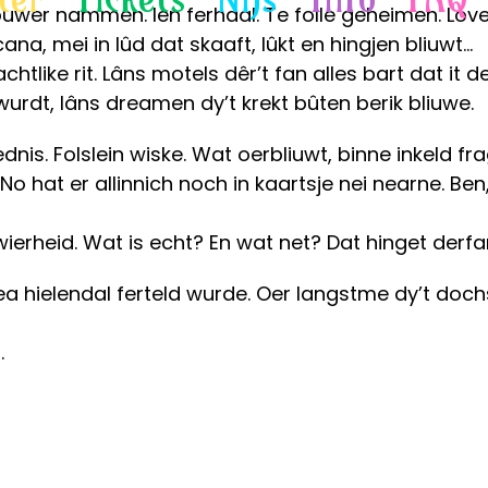
jouwer nammen. Ien ferhaal. Te folle geheimen. Lo
ana, mei in lûd dat skaaft, lûkt en hingjen bliuwt…
chtlike rit. Lâns motels dêr’t fan alles bart dat it de
til wurdt, lâns dreamen dy’t krekt bûten berik bliuwe.
dnis. Folslein wiske. Wat oerbliuwt, binne inkeld f
 hat er allinnich noch in kaartsje nei nearne. Ben
 wierheid. Wat is echt? En wat net? Dat hinget derfa
a hielendal ferteld wurde. Oer langstme dy’t dochs 
.